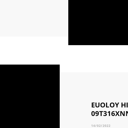
EUOLOY H
09T316XN
14/02/2022