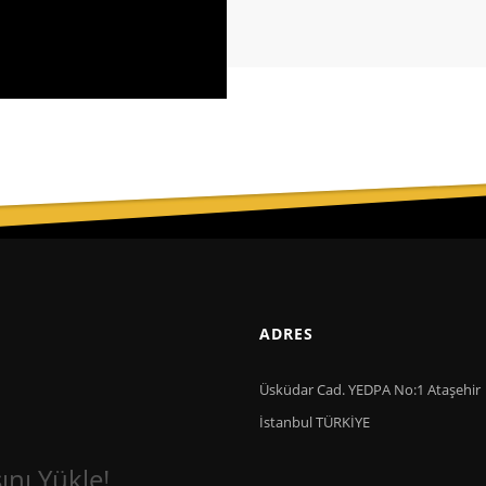
ADRES
Üsküdar Cad. YEDPA No:1 Ataşehir
İstanbul TÜRKİYE
nı Yükle!